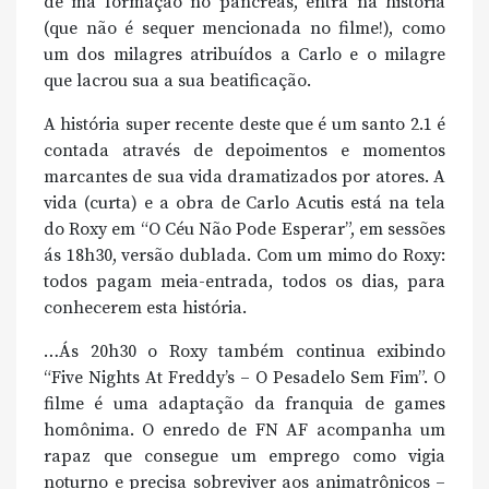
de má formação no pâncreas, entra na história
(que não é sequer mencionada no filme!), como
um dos milagres atribuídos a Carlo e o milagre
que lacrou sua a sua beatificação.
A história super recente deste que é um santo 2.1 é
contada através de depoimentos e momentos
marcantes de sua vida dramatizados por atores. A
vida (curta) e a obra de Carlo Acutis está na tela
do Roxy em “O Céu Não Pode Esperar”, em sessões
ás 18h30, versão dublada. Com um mimo do Roxy:
todos pagam meia-entrada, todos os dias, para
conhecerem esta história.
…Ás 20h30 o Roxy também continua exibindo
“Five Nights At Freddy’s – O Pesadelo Sem Fim”. O
filme é uma adaptação da franquia de games
homônima. O enredo de FN AF acompanha um
rapaz que consegue um emprego como vigia
noturno e precisa sobreviver aos animatrônicos –