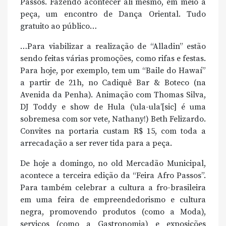
Passos. Fazendo acontecer ali mesmo, em meio à
peça, um encontro de Dança Oriental. Tudo
gratuito ao público…
…Para viabilizar a realização de “Alladin” estão
sendo feitas várias promoções, como rifas e festas.
Para hoje, por exemplo, tem um “Baile do Hawaí”
a partir de 21h, no Cadiquê Bar & Boteco (na
Avenida da Penha). Animação com Thomas Silva,
DJ Toddy e show de Hula (‘ula-ula’[sic] é uma
sobremesa com sor vete, Nathany!) Beth Felizardo.
Convites na portaria custam R$ 15, com toda a
arrecadação a ser rever tida para a peça.
De hoje a domingo, no old Mercadão Municipal,
acontece a terceira edição da “Feira Afro Passos”.
Para também celebrar a cultura a fro-brasileira
em uma feira de empreendedorismo e cultura
negra, promovendo produtos (como a Moda),
serviços (como a Gastronomia) e exposições