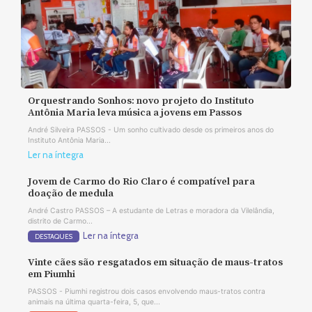
Orquestrando Sonhos: novo projeto do Instituto
Antônia Maria leva música a jovens em Passos
André Silveira PASSOS - Um sonho cultivado desde os primeiros anos do
Instituto Antônia Maria...
Ler na íntegra
Jovem de Carmo do Rio Claro é compatível para
doação de medula
André Castro PASSOS – A estudante de Letras e moradora da Vilelândia,
distrito de Carmo...
Ler na íntegra
DESTAQUES
Vinte cães são resgatados em situação de maus-tratos
em Piumhi
PASSOS - Piumhi registrou dois casos envolvendo maus-tratos contra
animais na última quarta-feira, 5, que...