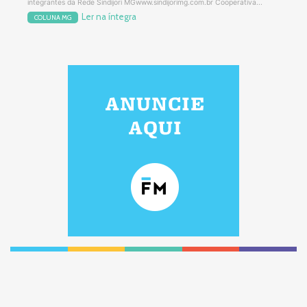
integrantes da Rede Sindijori MGwww.sindijorimg.com.br Cooperativa...
Ler na íntegra
COLUNA MG