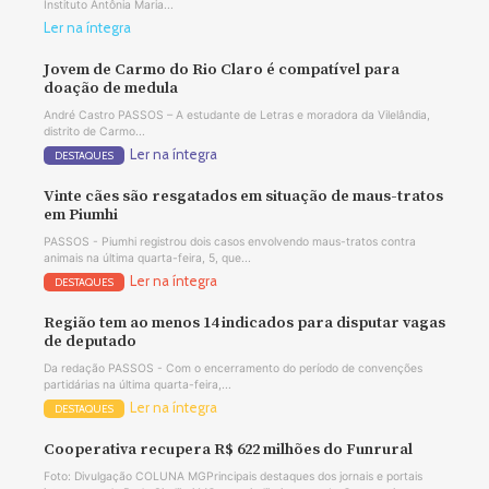
Instituto Antônia Maria...
Ler na íntegra
Jovem de Carmo do Rio Claro é compatível para
doação de medula
André Castro PASSOS – A estudante de Letras e moradora da Vilelândia,
distrito de Carmo...
Ler na íntegra
DESTAQUES
Vinte cães são resgatados em situação de maus-tratos
em Piumhi
PASSOS - Piumhi registrou dois casos envolvendo maus-tratos contra
animais na última quarta-feira, 5, que...
Ler na íntegra
DESTAQUES
Região tem ao menos 14 indicados para disputar vagas
de deputado
Da redação PASSOS - Com o encerramento do período de convenções
partidárias na última quarta-feira,...
Ler na íntegra
DESTAQUES
Cooperativa recupera R$ 622 milhões do Funrural
Foto: Divulgação COLUNA MGPrincipais destaques dos jornais e portais