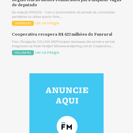
Região tem ao menos 14 indicados para disputar vagas
de deputado
Da redação PASSOS - Com o encerramento do período de convenções
partidárias na última quarta-feira,...
Ler na íntegra
DESTAQUES
Cooperativa recupera R$ 622 milhões do Funrural
Foto: Divulgação COLUNA MGPrincipais destaques dos jornais e portais
integrantes da Rede Sindijori MGwww.sindijorimg.com.br Cooperativa...
Ler na íntegra
COLUNA MG