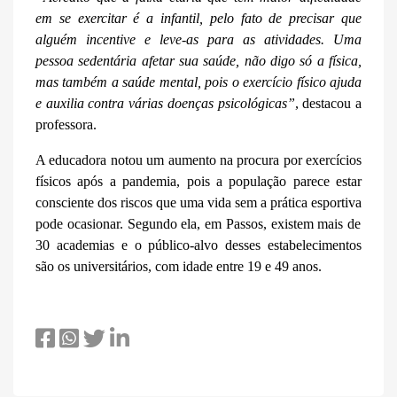
em se exercitar é a infantil, pelo fato de precisar que
alguém incentive e leve-as para as atividades. Uma
pessoa sedentária afetar sua saúde, não digo só a física,
mas também a saúde mental, pois o exercício físico ajuda
e auxilia contra várias doenças psicológicas”
, destacou a
professora.
A educadora
notou um aumento na procura
por
exercícios
físicos após a pandemia, pois a população parece estar
consciente dos riscos que uma vida sem
a
pr
á
tica esport
iva
pode
ocasionar
.
Segundo ela, e
m Passos, existem mais de
30 academias e o público
-alvo desses estabelecimentos
são os universitários,
com idade entre
19
e
49 anos.