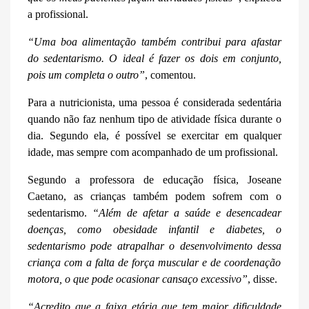
a profissional.
“Uma boa
alimentação
também contribui para afastar
do sedentarismo
. O ideal é fazer os dois em conjunto,
pois um completa
o outro”
, comentou.
Para a
nutricionista,
uma pessoa é c
onsiderad
a
sedentári
a
quando não faz nenhum
tipo de atividade física durante o
dia
. Segundo ela, é
possível se exercitar em qualquer
idade, mas
sempre com
acompanh
ado de um
profissional.
Segundo a professora de educação física, Joseane
Caetano, as crianças também
podem
sofrem com o
sedentarismo.
“Além de afetar a saúde e desencadear
doenças, como obesidade infantil e diabetes,
o
sedentarismo
pode atrapalhar o desenvolvimento d
essa
criança com a falta de força muscular
e
de coordenação
motora,
o que pode ocasionar
cansaço excessivo”
,
disse.
“Acredito que a faixa etária que tem maior dificuldade