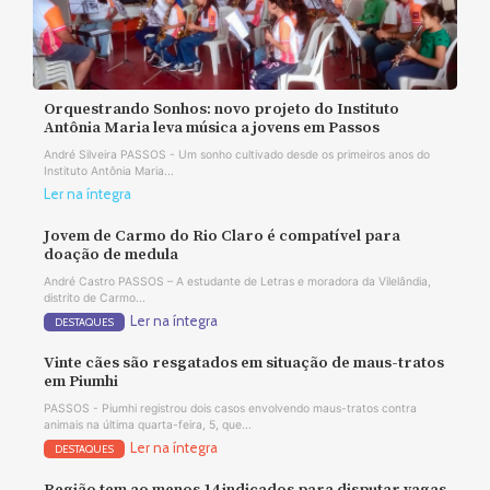
Orquestrando Sonhos: novo projeto do Instituto
Antônia Maria leva música a jovens em Passos
André Silveira PASSOS - Um sonho cultivado desde os primeiros anos do
Instituto Antônia Maria...
Ler na íntegra
Jovem de Carmo do Rio Claro é compatível para
doação de medula
André Castro PASSOS – A estudante de Letras e moradora da Vilelândia,
distrito de Carmo...
Ler na íntegra
DESTAQUES
Vinte cães são resgatados em situação de maus-tratos
em Piumhi
PASSOS - Piumhi registrou dois casos envolvendo maus-tratos contra
animais na última quarta-feira, 5, que...
Ler na íntegra
DESTAQUES