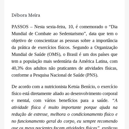
Débora Meira
PASSOS –
Nesta sexta-feira, 10, é
comemorado o “Dia
Mundial de Combate ao Sedentarismo”, data
que
tem o
objetivo de conscientizar as pessoas sobre a importância
d
a prática de
exercícios físicos.
Segundo a
Organização
Mundial de Saúde (OMS), o Brasil é um dos países
que
tem a população
mais sedentári
a
da América Latina,
com
40,3% dos adultos não pratica
ntes
de
atividades
físicas,
conforme a
Pesquisa Nacional de Saúde (PNS
).
De acordo com a nutricionista Ketsia Benício,
o exercício
físico
está diretamente aliado ao desenvolvimento corporal
e mental, com vários benefícios para a saúde.
“
A
atividade física é muito importante porque ajuda na
redução de estresse, melhora o condicionamento físico e
no funcionamento geral do corpo, eu sempre recomendo
que os meus pacientes façam atividades físicas”
, explicou