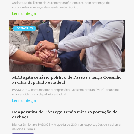
Assinatura do Termo de Autocomposição contará com presença de
autoridades e serviço de atendimento técnico...
Ler na íntegra
DESTAQUES
MDB agita cenário político de Passos e lança Cossinho
Freitas deputado estadual
PASSOS - O comunicador e empresário Cóssinho Freitas (MDB) anunciou
sua candidatura a deputado estadual...
Ler na íntegra
Cooperativa de Córrego Fundo mira exportação de
cachaça
Bianca Simionato PASSOS - A queda de 23% nas exportações de cachaça
de Minas Gerais...