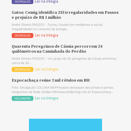
Ler na íntegra
DESTAQUES
Gatos: Cemig identifica 233 irregularidades em Passos
e prejuízo de R$ 1 milhão
André Silveira PASSOS - Furtos, fraudes em medidores e outras
irregularidades no consumo de energia...
Ler na íntegra
DESTAQUES
Quarenta Peregrinos de Cássia percorrem 24
quilômetros na Caminhada do Perdão
André Silveira PASSOS - Um grupo de 40 peregrinos de Cássia enfrentou
cerca de 24...
Ler na íntegra
DESTAQUES
Expocachaça reúne 2 mil rótulos em BH
Foto: Divulgação COLUNA MGPrincipais destaques dos jornais e portais
integrantes da Rede Sindijori MGwww.sindijorimg.com.br Expocachaça...
Ler na íntegra
COLUNA MG