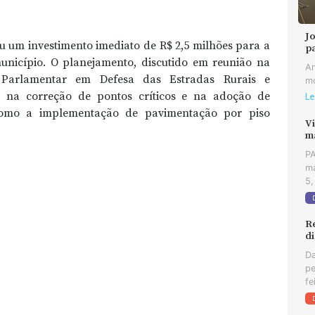
J
u um investimento imediato de R$ 2,5 milhões para a
p
nicípio. O planejamento, discutido em reunião na
An
e Parlamentar em Defesa das Estradas Rurais e
mo
ca na correção de pontos críticos e na adoção de
Le
 como a implementação de pavimentação por piso
Vi
m
PA
ma
5,
R
d
Da
pe
fe