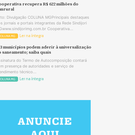
ooperativa recupera R$ 622 milhões do
unrural
to: Divulgação COLUNA MGPrincipais destaques
s jornais e portais integrantes da Rede Sindijori
www.sindijorimg.com.br Cooperativa...
Ler na íntegra
COLUNA MG
73 municípios podem aderir à universalização
o saneamento; saiba quais
sinatura do Termo de Autocomposição contará
m presença de autoridades e serviço de
endimento técnico...
Ler na íntegra
COLUNA MG