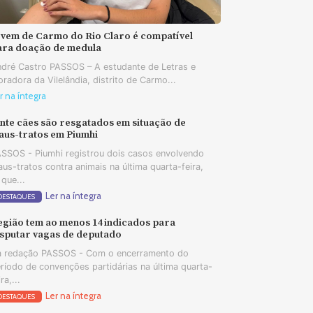
ovem de Carmo do Rio Claro é compatível
ara doação de medula
dré Castro PASSOS – A estudante de Letras e
radora da Vilelândia, distrito de Carmo...
r na íntegra
nte cães são resgatados em situação de
aus-tratos em Piumhi
SSOS - Piumhi registrou dois casos envolvendo
us-tratos contra animais na última quarta-feira,
 que...
Ler na íntegra
DESTAQUES
egião tem ao menos 14 indicados para
isputar vagas de deputado
 redação PASSOS - Com o encerramento do
ríodo de convenções partidárias na última quarta-
ira,...
Ler na íntegra
DESTAQUES