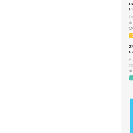
C
F
Fo
do
MG
2
d
As
co
at