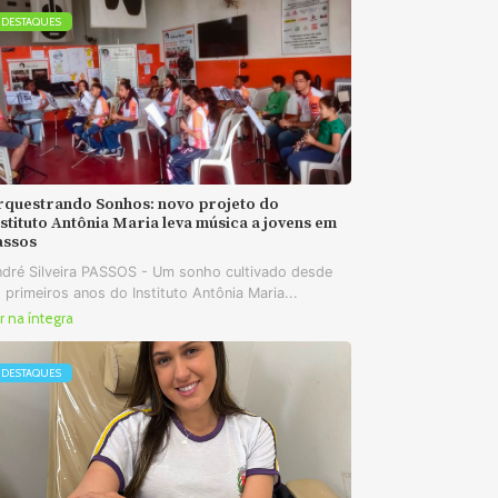
DESTAQUES
rquestrando Sonhos: novo projeto do
stituto Antônia Maria leva música a jovens em
assos
dré Silveira PASSOS - Um sonho cultivado desde
 primeiros anos do Instituto Antônia Maria...
r na íntegra
DESTAQUES