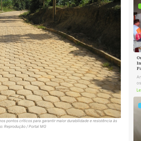
O
In
P
An
os
Le
nos pontos críticos para garantir maior durabilidade e resistência às
to: Reprodução / Portal MG