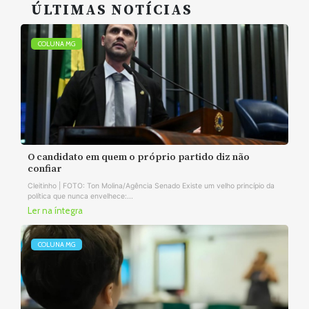
ÚLTIMAS NOTÍCIAS
COLUNA MG
O candidato em quem o próprio partido diz não
confiar
Cleitinho | FOTO: Ton Molina/Agência Senado Existe um velho princípio da
política que nunca envelhece:...
Ler na íntegra
COLUNA MG