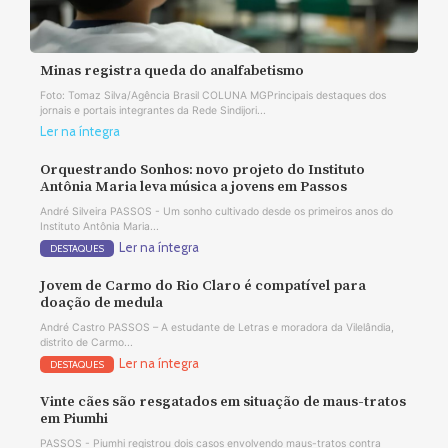
Minas registra queda do analfabetismo
Foto: Tomaz Silva/Agência Brasil COLUNA MGPrincipais destaques dos
jornais e portais integrantes da Rede Sindijori...
Ler na íntegra
Orquestrando Sonhos: novo projeto do Instituto
Antônia Maria leva música a jovens em Passos
André Silveira PASSOS - Um sonho cultivado desde os primeiros anos do
Instituto Antônia Maria...
Ler na íntegra
DESTAQUES
Jovem de Carmo do Rio Claro é compatível para
doação de medula
André Castro PASSOS – A estudante de Letras e moradora da Vilelândia,
distrito de Carmo...
Ler na íntegra
DESTAQUES
Vinte cães são resgatados em situação de maus-tratos
em Piumhi
PASSOS - Piumhi registrou dois casos envolvendo maus-tratos contra