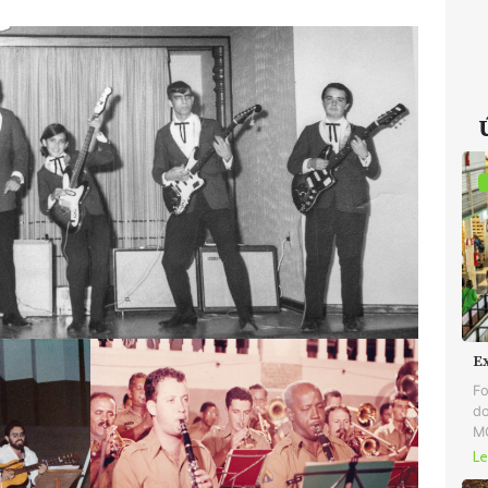
E
Fo
do
MG
Le