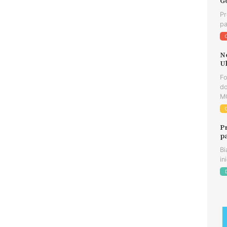
G
Pr
pa
N
U
F
do
MG
P
p
Bi
in