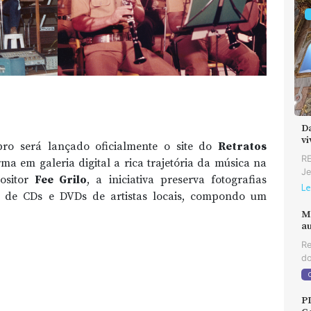
D
v
o será lançado oficialmente o site do
Retratos
RE
rma em galeria digital a rica trajetória da música na
Je
positor
Fee Grilo
, a iniciativa preserva fotografias
Le
ões de CDs e DVDs de artistas locais, compondo um
M
au
Re
do
P