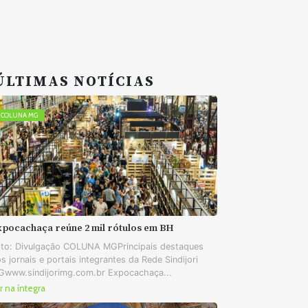
ÚLTIMAS NOTÍCIAS
COLUNA MG
xpocachaça reúne 2 mil rótulos em BH
to: Divulgação COLUNA MGPrincipais destaques
s jornais e portais integrantes da Rede Sindijori
www.sindijorimg.com.br Expocachaça...
r na íntegra