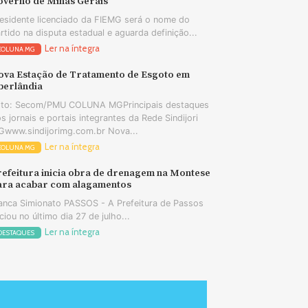
overno de Minas Gerais
esidente licenciado da FIEMG será o nome do
rtido na disputa estadual e aguarda definição...
Ler na íntegra
COLUNA MG
ova Estação de Tratamento de Esgoto em
berlândia
oto: Secom/PMU COLUNA MGPrincipais destaques
s jornais e portais integrantes da Rede Sindijori
www.sindijorimg.com.br Nova...
Ler na íntegra
COLUNA MG
refeitura inicia obra de drenagem na Montese
ara acabar com alagamentos
anca Simionato PASSOS - A Prefeitura de Passos
iciou no último dia 27 de julho...
Ler na íntegra
DESTAQUES