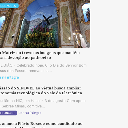
DESTAQUES
a Matriz ao trevo: as imagens que mantêm
iva a devoção ao padroeiro
LIGIÃO - Celebrado hoje, 6, o Dia do Senhor Bom
sus dos Passos renova uma...
r na íntegra
issão do SINDVEL ao Vietnã busca ampliar
tonomia tecnológica do Vale da Eletrônica
união no NIC, em Hanoi - 3 de agosto Com apoio
 Sebrae Minas, comitiva...
Ler na íntegra
COLUNA MG
L anuncia Flávio Roscoe como candidato ao