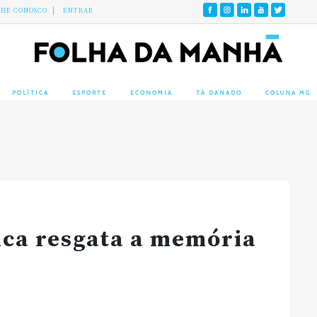
LHE CONOSCO
ENTRAR
POLÍTICA
ESPORTE
ECONOMIA
TÁ DANADO
COLUNA MG
ica resgata a memória