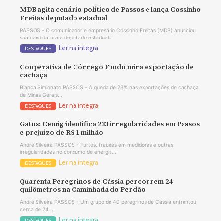
MDB agita cenário político de Passos e lança Cossinho
Freitas deputado estadual
PASSOS - O comunicador e empresário Cóssinho Freitas (MDB) anunciou
sua candidatura a deputado estadual...
Ler na íntegra
DESTAQUES
Cooperativa de Córrego Fundo mira exportação de
cachaça
Bianca Simionato PASSOS - A queda de 23% nas exportações de cachaça
de Minas Gerais...
Ler na íntegra
DESTAQUES
Gatos: Cemig identifica 233 irregularidades em Passos
e prejuízo de R$ 1 milhão
André Silveira PASSOS - Furtos, fraudes em medidores e outras
irregularidades no consumo de energia...
Ler na íntegra
DESTAQUES
Quarenta Peregrinos de Cássia percorrem 24
quilômetros na Caminhada do Perdão
André Silveira PASSOS - Um grupo de 40 peregrinos de Cássia enfrentou
cerca de 24...
Ler na íntegra
DESTAQUES