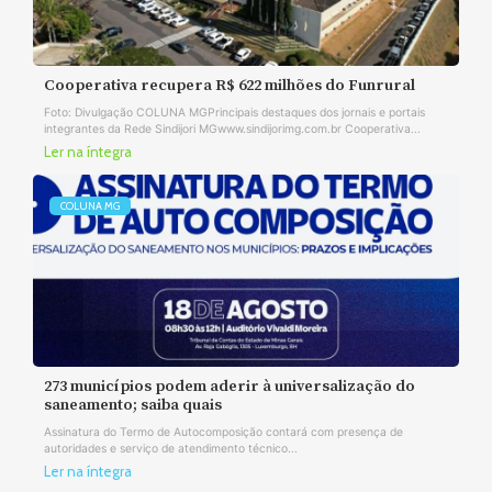
Cooperativa recupera R$ 622 milhões do Funrural
Foto: Divulgação COLUNA MGPrincipais destaques dos jornais e portais
integrantes da Rede Sindijori MGwww.sindijorimg.com.br Cooperativa...
Ler na íntegra
COLUNA MG
273 municípios podem aderir à universalização do
saneamento; saiba quais
Assinatura do Termo de Autocomposição contará com presença de
autoridades e serviço de atendimento técnico...
Ler na íntegra