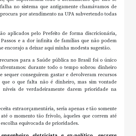
 falha no sistema que antigamente chamávamos de
a procura por atendimento na UPA subvertendo todas
são aplicados pelo Prefeito de forma discricionária,
Passos e a dor infinita de famílias que não podem
me encorajo a deixar aqui minha modesta sugestão.
recursos para a Saúde pública no Brasil foi o único
nfrentamos: durante todo o tempo sobrou dinheiro
de sequer conseguirem gastar e devolveram recursos
que o que falta não é dinheiro, mas sim vontade
os níveis de verdadeiramente darem prioridade na
eceita extraorçamentária, seria apenas e tão somente
até o momento tão frívolo, àqueles que correm até
a escolha equivocada de prioridades.
enheiro eletricista e ex-político, escreve