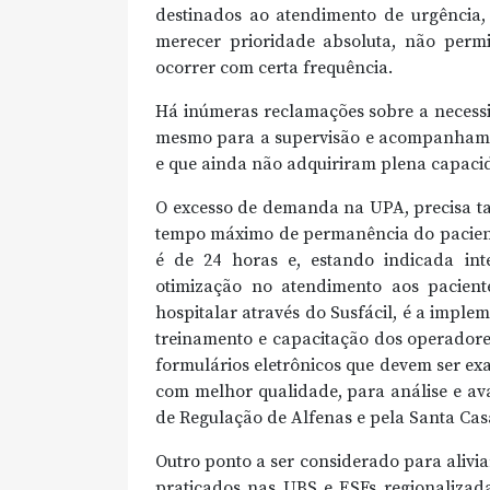
destinados ao atendimento de urgência
merecer prioridade absoluta, não perm
ocorrer com certa frequência.
Há inúmeras reclamações sobre a necessi
mesmo para a supervisão e acompanhamen
e que ainda não adquiriram plena capaci
O excesso de demanda na UPA, precisa ta
tempo máximo de permanência do pacient
é de 24 horas e, estando indicada int
otimização no atendimento aos pacient
hospitalar através do Susfácil, é a impl
treinamento e capacitação dos operadore
formulários eletrônicos que devem ser exa
com melhor qualidade, para análise e ava
de Regulação de Alfenas e pela Santa Cas
Outro ponto a ser considerado para aliv
praticados nas UBS e ESFs regionalizad