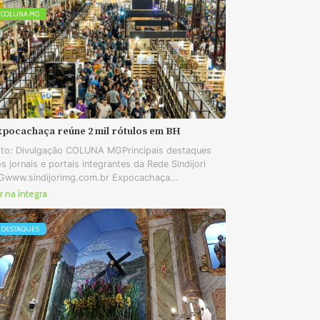
COLUNA MG
xpocachaça reúne 2 mil rótulos em BH
to: Divulgação COLUNA MGPrincipais destaques
s jornais e portais integrantes da Rede Sindijori
www.sindijorimg.com.br Expocachaça...
r na íntegra
DESTAQUES