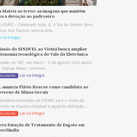
a Matriz ao trevo: as imagens que mantêm
iva a devoção ao padroeiro
LIGIÃO - Celebrado hoje, 6, o Dia do Senhor Bom
sus dos Passos renova uma...
r na íntegra
issão do SINDVEL ao Vietnã busca ampliar
tonomia tecnológica do Vale da Eletrônica
união no NIC, em Hanoi - 3 de agosto Com apoio
 Sebrae Minas, comitiva...
Ler na íntegra
COLUNA MG
L anuncia Flávio Roscoe como candidato ao
overno de Minas Gerais
esidente licenciado da FIEMG será o nome do
rtido na disputa estadual e aguarda definição...
Ler na íntegra
COLUNA MG
ova Estação de Tratamento de Esgoto em
berlândia