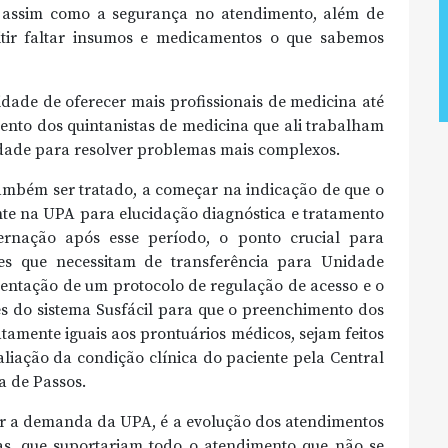
, assim como a segurança no atendimento, além de
itir faltar insumos e medicamentos o que sabemos
dade de oferecer mais profissionais de medicina até
to dos quintanistas de medicina que ali trabalham
dade para resolver problemas mais complexos.
mbém ser tratado, a começar na indicação de que o
e na UPA para elucidação diagnóstica e tratamento
ernação após esse período, o ponto crucial para
es que necessitam de transferência para Unidade
ementação de um protocolo de regulação de acesso e o
s do sistema Susfácil para que o preenchimento dos
tamente iguais aos prontuários médicos, sejam feitos
liação da condição clínica do paciente pela Central
a de Passos.
iar a demanda da UPA, é a evolução dos atendimentos
as, que suportariam todo o atendimento que não se