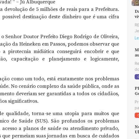
vada! ” – Jú Albuquerque
 devolução de 5 milhões de reais para a Prefeitura.
D
possível destinação deste dinheiro que é uma cifra
v
RE
Je
o Senhor Doutor Prefeito Diego Rodrigo de Oliveira,
Le
alação da Heineken em Passos, podemos observar que
M
 pirotecnia midiática conseguirá encobrir e que
au
ão, capacitação e planejamento e logicamente,
Re
do
lação como um todo, está exatamente nos problemas
aúde. No cenário complexo da saúde pública, onde as
P
imento deveriam ser garantidas a todos os cidadãos,
G
s significativos.
Pr
pa
de qualidade, torna-se uma utopia para muitos que
nico de Saúde (SUS). São profundos os problemas
N
 acesso a planos de saúde ou atendimento privado,
U
es que permeiam suas jornadas em busca de cuidados