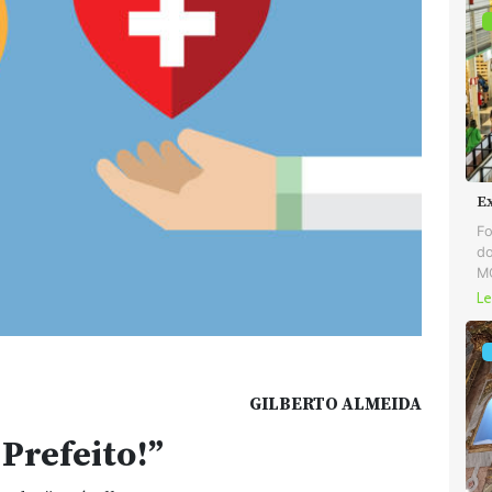
E
Fo
do
MG
Le
GILBERTO ALMEIDA
Prefeito!”