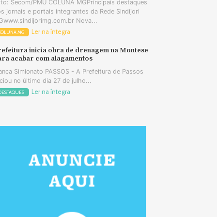
oto: Secom/PMU COLUNA MGPrincipais destaques
s jornais e portais integrantes da Rede Sindijori
www.sindijorimg.com.br Nova...
Ler na íntegra
COLUNA MG
refeitura inicia obra de drenagem na Montese
ara acabar com alagamentos
anca Simionato PASSOS - A Prefeitura de Passos
iciou no último dia 27 de julho...
Ler na íntegra
DESTAQUES