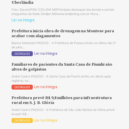
Uberlândia
Foto: Secom/PMU COLUNA MGPrincipais destaques dos jornais e portais
integrantes da Rede Sindijori MGwww.sindijorimg.com.br Nova...
Ler na íntegra
Prefeitura inicia obra de drenagem na Montese para
acabar com alagamentos
Bianca Simionato PASSOS - A Prefeitura de Passos iniciou no último dia 27
de julho...
Ler na íntegra
DESTAQUES
Familiares de pacientes da Santa Casa de Piumhi são
alvos de golpistas
André Castro PASSOS – A Santa Casa de Piumhi emitiu um alerta após
registrar, no...
Ler na íntegra
DESTAQUES
Prefeitura prevê R$ 9,8 milhões para infraestrutura
rural em S. J. B. Glória
André Castro PASSOS – A Prefeitura de São João Batista do Glória prevê
investir R$...
Ler na íntegra
DESTAQUES