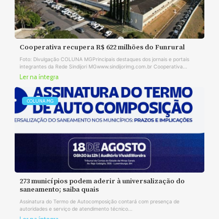
Cooperativa recupera R$ 622 milhões do Funrural
Foto: Divulgação COLUNA MGPrincipais destaques dos jornais e portais
integrantes da Rede Sindijori MGwww.sindijorimg.com.br Cooperativa...
Ler na íntegra
COLUNA MG
273 municípios podem aderir à universalização do
saneamento; saiba quais
Assinatura do Termo de Autocomposição contará com presença de
autoridades e serviço de atendimento técnico...