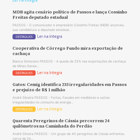
Ler na íntegra
MDB agita cenário político de Passos e lança Cossinho
Freitas deputado estadual
PASSOS - O comunicador e empresário Cóssinho Freitas (MDB) anunciou
sua candidatura a deputado estadual...
Ler na íntegra
DESTAQUES
Cooperativa de Córrego Fundo mira exportação de
cachaça
Bianca Simionato PASSOS - A queda de 23% nas exportações de cachaça
de Minas Gerais...
Ler na íntegra
DESTAQUES
Gatos: Cemig identifica 233 irregularidades em Passos
e prejuízo de R$ 1 milhão
André Silveira PASSOS - Furtos, fraudes em medidores e outras
irregularidades no consumo de energia...
Ler na íntegra
DESTAQUES
Quarenta Peregrinos de Cássia percorrem 24
quilômetros na Caminhada do Perdão
André Silveira PASSOS - Um grupo de 40 peregrinos de Cássia enfrentou
cerca de 24...