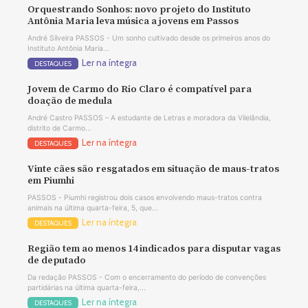
Orquestrando Sonhos: novo projeto do Instituto
Antônia Maria leva música a jovens em Passos
André Silveira PASSOS - Um sonho cultivado desde os primeiros anos do
Instituto Antônia Maria...
Ler na íntegra
DESTAQUES
Jovem de Carmo do Rio Claro é compatível para
doação de medula
André Castro PASSOS – A estudante de Letras e moradora da Vilelândia,
distrito de Carmo...
Ler na íntegra
DESTAQUES
Vinte cães são resgatados em situação de maus-tratos
em Piumhi
PASSOS - Piumhi registrou dois casos envolvendo maus-tratos contra
animais na última quarta-feira, 5, que...
Ler na íntegra
DESTAQUES
Região tem ao menos 14 indicados para disputar vagas
de deputado
Da redação PASSOS - Com o encerramento do período de convenções
partidárias na última quarta-feira,...
Ler na íntegra
DESTAQUES