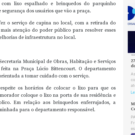
a com lixo espalhado e brinquedos do parquinho
 segurança dos usuários que vão a praça.
fez o serviço de capina no local, com a retirada do
 mais atenção do poder público para resolver esses
lhorias de infraestrutura no local.
2
cretaria Municipal de Obras, Habitação e Serviços
d
feita na Praça Lúcio Bittencourt. O departamento
As
orientada a tomar cuidado com o serviço.
co
at
espeite os horários de colocar o lixo para que os
Le
morador coloque o lixo na porta de sua residência e
ico. Em relação aos brinquedos enferrujados, a
MD
C
caminhada para o departamento responsável.
PA
Fr
es