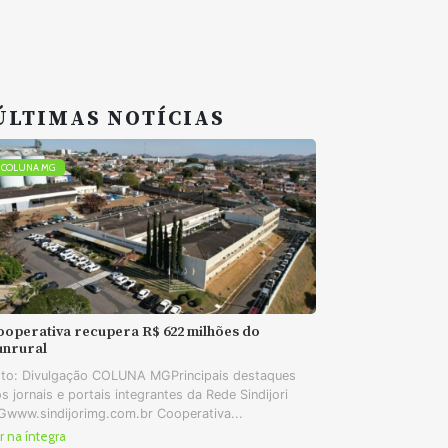
ÚLTIMAS NOTÍCIAS
COLUNA MG
ooperativa recupera R$ 622 milhões do
unrural
to: Divulgação COLUNA MGPrincipais destaques
s jornais e portais integrantes da Rede Sindijori
www.sindijorimg.com.br Cooperativa...
r na íntegra