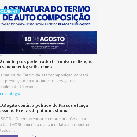
COLUNA MG
73 municípios podem aderir à universalização
o saneamento; saiba quais
sinatura do Termo de Autocomposição contará
m presença de autoridades e serviço de
endimento técnico...
r na íntegra
B agita cenário político de Passos e lança
ossinho Freitas deputado estadual
SSOS - O comunicador e empresário Cóssinho
eitas (MDB) anunciou sua candidatura a deputado
tadual...