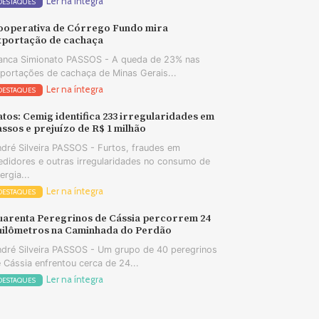
Ler na íntegra
DESTAQUES
ooperativa de Córrego Fundo mira
xportação de cachaça
anca Simionato PASSOS - A queda de 23% nas
portações de cachaça de Minas Gerais...
Ler na íntegra
DESTAQUES
tos: Cemig identifica 233 irregularidades em
ssos e prejuízo de R$ 1 milhão
dré Silveira PASSOS - Furtos, fraudes em
didores e outras irregularidades no consumo de
ergia...
Ler na íntegra
DESTAQUES
uarenta Peregrinos de Cássia percorrem 24
uilômetros na Caminhada do Perdão
dré Silveira PASSOS - Um grupo de 40 peregrinos
 Cássia enfrentou cerca de 24...
Ler na íntegra
DESTAQUES