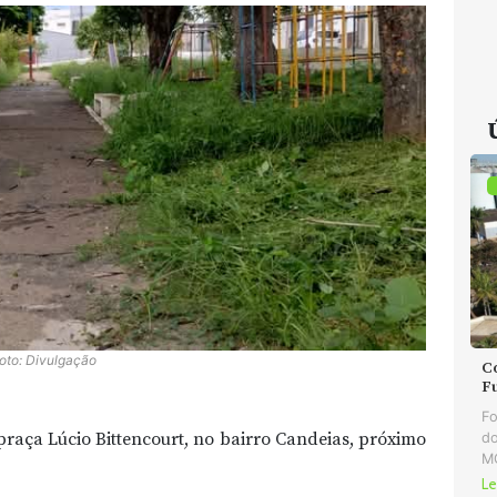
oto: Divulgação
C
F
Fo
aça Lúcio Bittencourt, no bairro Candeias, próximo
do
MG
Le