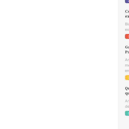
C
e
Bi
ex
Ga
Pa
An
me
en
Q
q
An
de