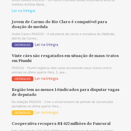
André Silveira PASSOS - Um sonho cultivado desde os primeiros anos do
Instituto Antônia Maria...
Ler na íntegra
Jovem de Carmo do Rio Claro é compatível para
doação de medula
André Castro PASSOS – A estudante de Letras e moradora da Vilelândia,
distrito de Carmo...
Ler na íntegra
DESTAQUES
Vinte cães são resgatados em situação de maus-tratos
em Piumhi
PASSOS - Piumhi registrou dois casos envolvendo maus-tratos contra
animais na última quarta-feira, 5, que...
Ler na íntegra
DESTAQUES
Região tem ao menos 14 indicados para disputar vagas
de deputado
Da redação PASSOS - Com o encerramento do período de convenções
partidárias na última quarta-feira,...
Ler na íntegra
DESTAQUES
Cooperativa recupera R$ 622 milhões do Funrural
Foto: Divulgação COLUNA MGPrincipais destaques dos jornais e portais