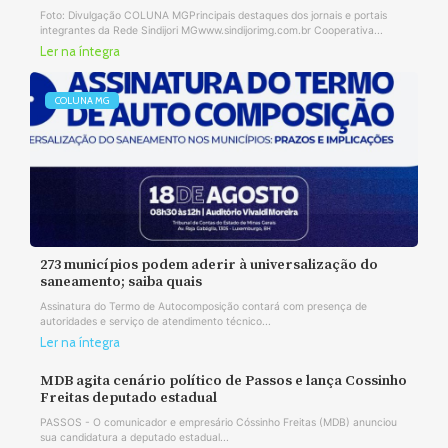
Foto: Divulgação COLUNA MGPrincipais destaques dos jornais e portais
integrantes da Rede Sindijori MGwww.sindijorimg.com.br Cooperativa...
Ler na íntegra
COLUNA MG
273 municípios podem aderir à universalização do
saneamento; saiba quais
Assinatura do Termo de Autocomposição contará com presença de
autoridades e serviço de atendimento técnico...
Ler na íntegra
MDB agita cenário político de Passos e lança Cossinho
Freitas deputado estadual
PASSOS - O comunicador e empresário Cóssinho Freitas (MDB) anunciou
sua candidatura a deputado estadual...