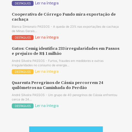
Ler na íntegra
DESTAQUES
Cooperativa de Córrego Fundo mira exportação de
cachaça
Bianca Simionato PASSOS - A queda de 23% nas exportações de cachaça
de Minas Gerais...
Ler na íntegra
DESTAQUES
Gatos: Cemig identifica 233 irregularidades em Passos
e prejuízo de R$ 1 milhão
André Silveira PASSOS - Furtos, fraudes em medidores e outras
irregularidades no consumo de energia...
Ler na íntegra
DESTAQUES
Quarenta Peregrinos de Cássia percorrem 24
quilômetros na Caminhada do Perdão
André Silveira PASSOS - Um grupo de 40 peregrinos de Cássia enfrentou
cerca de 24...
Ler na íntegra
DESTAQUES