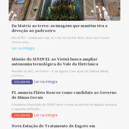
Da Matriz ao trevo: as imagens que mantêm viva a
devoção ao padroeiro
RELIGIÃO - Celebrado hoje, 6, o Dia do Senhor Bom Jesus dos Passos
renova uma...
Ler na íntegra
Missão do SINDVEL ao Vietnã busca ampliar
autonomia tecnológica do Vale da Eletrônica
Reunião no NIC, em Hanoi - 3 de agosto Com apoio do Sebrae Minas,
comitiva...
Ler na íntegra
COLUNA MG
PL anuncia Flávio Roscoe como candidato ao Governo
de Minas Gerais
Presidente licenciado da FIEMG será o nome do partido na disputa estadual
e aguarda definição...
Ler na íntegra
COLUNA MG
Nova Estação de Tratamento de Esgoto em