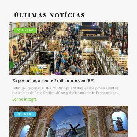
ÚLTIMAS NOTÍCIAS
COLUNA MG
Expocachaça reúne 2 mil rótulos em BH
Foto: Divulgação COLUNA MGPrincipais destaques dos jornais e portais
integrantes da Rede Sindijori MGwww.sindijorimg.com.br Expocachaça...
Ler na íntegra
DESTAQUES