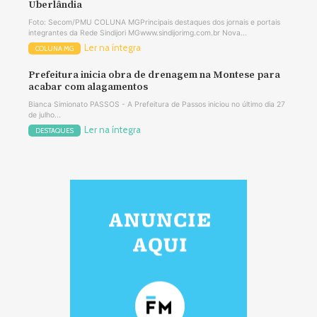
Uberlândia
Foto: Secom/PMU COLUNA MGPrincipais destaques dos jornais e portais
integrantes da Rede Sindijori MGwww.sindijorimg.com.br Nova...
Ler na íntegra
COLUNA MG
Prefeitura inicia obra de drenagem na Montese para
acabar com alagamentos
Bianca Simionato PASSOS - A Prefeitura de Passos iniciou no último dia 27
de julho...
Ler na íntegra
DESTAQUES