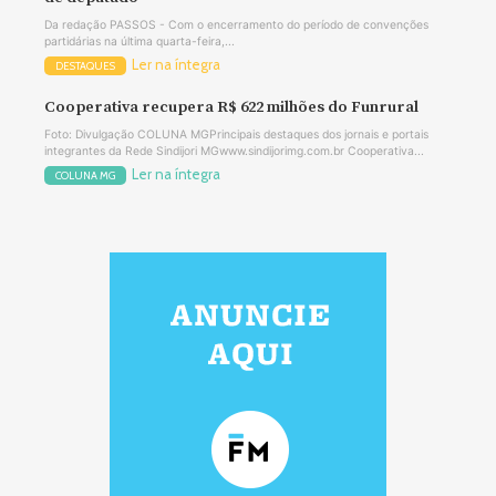
Da redação PASSOS - Com o encerramento do período de convenções
partidárias na última quarta-feira,...
Ler na íntegra
DESTAQUES
Cooperativa recupera R$ 622 milhões do Funrural
Foto: Divulgação COLUNA MGPrincipais destaques dos jornais e portais
integrantes da Rede Sindijori MGwww.sindijorimg.com.br Cooperativa...
Ler na íntegra
COLUNA MG