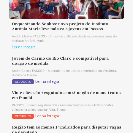
Orquestrando Sonhos: novo projeto do Instituto
Antônia Maria leva música a jovens em Passos
André Silveira PASSOS - Um sonho cultivado desde os primeiros anos do
Instituto Antônia Maria...
Ler na íntegra
Jovem de Carmo do Rio Claro é compatível para
doação de medula
André Castro PASSOS – A estudante de Letras e moradora da Vilelândia,
distrito de Carmo...
Ler na íntegra
DESTAQUES
Vinte cães são resgatados em situação de maus-tratos
em Piumhi
PASSOS - Piumhi registrou dois casos envolvendo maus-tratos contra
animais na última quarta-feira, 5, que...
Ler na íntegra
DESTAQUES
Região tem ao menos 14 indicados para disputar vagas
de deputado