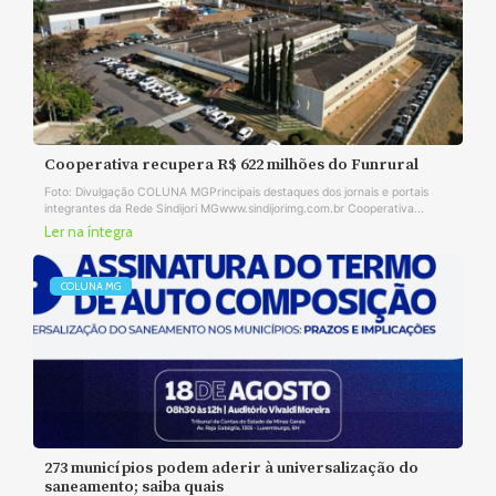
Cooperativa recupera R$ 622 milhões do Funrural
Foto: Divulgação COLUNA MGPrincipais destaques dos jornais e portais
integrantes da Rede Sindijori MGwww.sindijorimg.com.br Cooperativa...
Ler na íntegra
COLUNA MG
273 municípios podem aderir à universalização do
saneamento; saiba quais