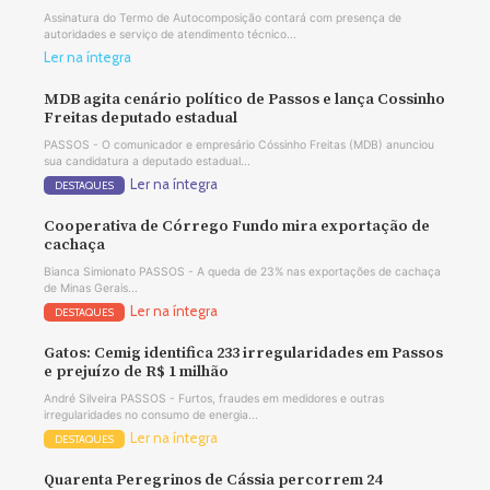
Assinatura do Termo de Autocomposição contará com presença de
autoridades e serviço de atendimento técnico...
Ler na íntegra
MDB agita cenário político de Passos e lança Cossinho
Freitas deputado estadual
PASSOS - O comunicador e empresário Cóssinho Freitas (MDB) anunciou
sua candidatura a deputado estadual...
Ler na íntegra
DESTAQUES
Cooperativa de Córrego Fundo mira exportação de
cachaça
Bianca Simionato PASSOS - A queda de 23% nas exportações de cachaça
de Minas Gerais...
Ler na íntegra
DESTAQUES
Gatos: Cemig identifica 233 irregularidades em Passos
e prejuízo de R$ 1 milhão
André Silveira PASSOS - Furtos, fraudes em medidores e outras
irregularidades no consumo de energia...
Ler na íntegra
DESTAQUES
Quarenta Peregrinos de Cássia percorrem 24