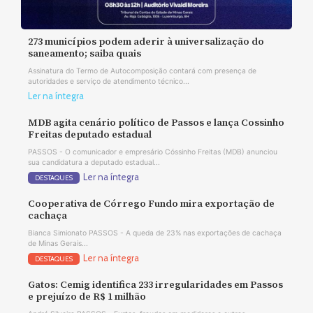
273 municípios podem aderir à universalização do
saneamento; saiba quais
Assinatura do Termo de Autocomposição contará com presença de
autoridades e serviço de atendimento técnico...
Ler na íntegra
MDB agita cenário político de Passos e lança Cossinho
Freitas deputado estadual
PASSOS - O comunicador e empresário Cóssinho Freitas (MDB) anunciou
sua candidatura a deputado estadual...
Ler na íntegra
DESTAQUES
Cooperativa de Córrego Fundo mira exportação de
cachaça
Bianca Simionato PASSOS - A queda de 23% nas exportações de cachaça
de Minas Gerais...
Ler na íntegra
DESTAQUES
Gatos: Cemig identifica 233 irregularidades em Passos
e prejuízo de R$ 1 milhão