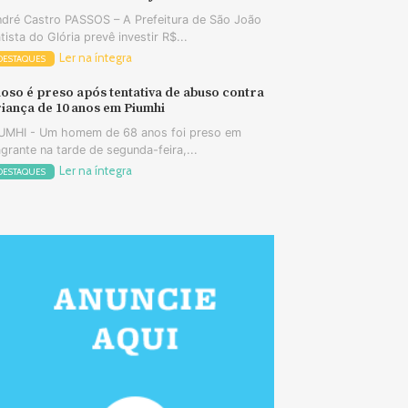
dré Castro PASSOS – A Prefeitura de São João
tista do Glória prevê investir R$...
Ler na íntegra
DESTAQUES
oso é preso após tentativa de abuso contra
iança de 10 anos em Piumhi
UMHI - Um homem de 68 anos foi preso em
agrante na tarde de segunda-feira,...
Ler na íntegra
DESTAQUES