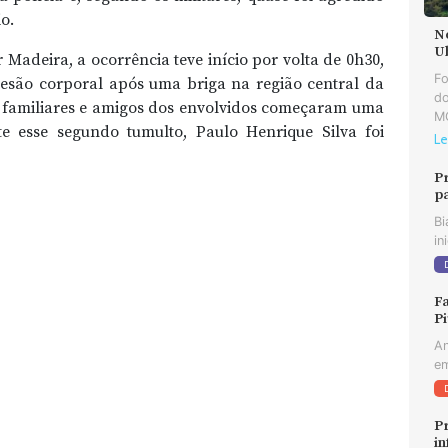
o.
N
U
Madeira, a ocorrência teve início por volta de 0h30,
F
esão corporal após uma briga na região central da
do
, familiares e amigos dos envolvidos começaram uma
MG
 esse segundo tumulto, Paulo Henrique Silva foi
Le
P
p
Bi
in
Fa
Pi
An
em
Pr
in