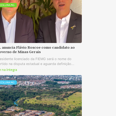
COLUNA MG
L anuncia Flávio Roscoe como candidato ao
overno de Minas Gerais
esidente licenciado da FIEMG será o nome do
rtido na disputa estadual e aguarda definição...
r na íntegra
COLUNA MG