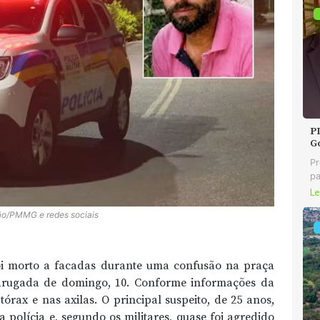
P
G
Pr
pa
Le
o/PMMG e redes sociais
i morto a facadas durante uma confusão na praça
drugada de domingo, 10. Conforme informações da
 tórax e nas axilas. O principal suspeito, de 25 anos,
 polícia e, segundo os militares, quase foi agredido