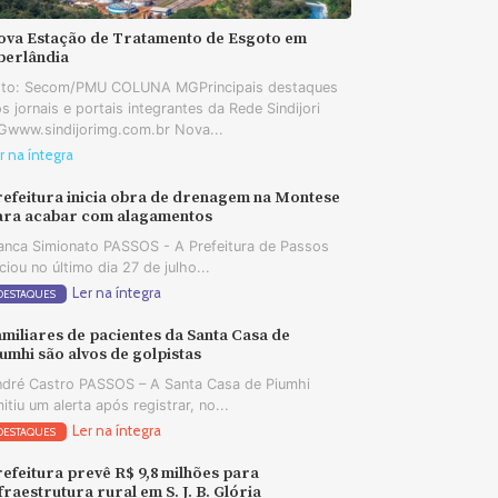
ova Estação de Tratamento de Esgoto em
berlândia
oto: Secom/PMU COLUNA MGPrincipais destaques
s jornais e portais integrantes da Rede Sindijori
www.sindijorimg.com.br Nova...
r na íntegra
refeitura inicia obra de drenagem na Montese
ara acabar com alagamentos
anca Simionato PASSOS - A Prefeitura de Passos
iciou no último dia 27 de julho...
Ler na íntegra
DESTAQUES
miliares de pacientes da Santa Casa de
umhi são alvos de golpistas
dré Castro PASSOS – A Santa Casa de Piumhi
itiu um alerta após registrar, no...
Ler na íntegra
DESTAQUES
efeitura prevê R$ 9,8 milhões para
fraestrutura rural em S. J. B. Glória