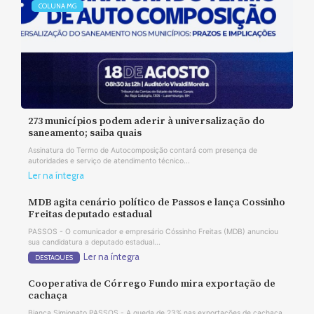
COLUNA MG
273 municípios podem aderir à universalização do
saneamento; saiba quais
Assinatura do Termo de Autocomposição contará com presença de
autoridades e serviço de atendimento técnico...
Ler na íntegra
MDB agita cenário político de Passos e lança Cossinho
Freitas deputado estadual
PASSOS - O comunicador e empresário Cóssinho Freitas (MDB) anunciou
sua candidatura a deputado estadual...
Ler na íntegra
DESTAQUES
Cooperativa de Córrego Fundo mira exportação de
cachaça
Bianca Simionato PASSOS - A queda de 23% nas exportações de cachaça