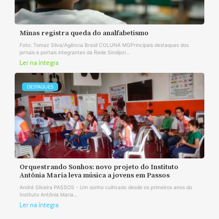
Minas registra queda do analfabetismo
Foto: Tomaz Silva/Agência Brasil COLUNA MGPrincipais destaques dos
jornais e portais integrantes da Rede Sindijori...
Ler na íntegra
DESTAQUES
Orquestrando Sonhos: novo projeto do Instituto
Antônia Maria leva música a jovens em Passos
André Silveira PASSOS - Um sonho cultivado desde os primeiros anos do
Instituto Antônia Maria...
Ler na íntegra