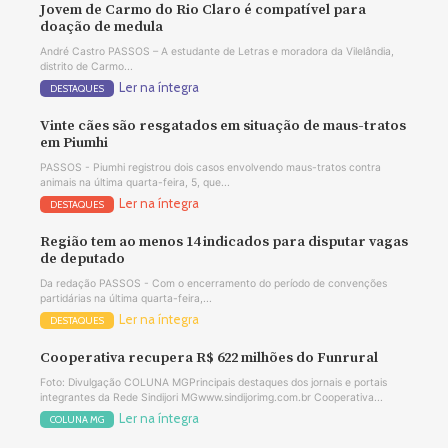
Jovem de Carmo do Rio Claro é compatível para
doação de medula
André Castro PASSOS – A estudante de Letras e moradora da Vilelândia,
distrito de Carmo...
Ler na íntegra
DESTAQUES
Vinte cães são resgatados em situação de maus-tratos
em Piumhi
PASSOS - Piumhi registrou dois casos envolvendo maus-tratos contra
animais na última quarta-feira, 5, que...
Ler na íntegra
DESTAQUES
Região tem ao menos 14 indicados para disputar vagas
de deputado
Da redação PASSOS - Com o encerramento do período de convenções
partidárias na última quarta-feira,...
Ler na íntegra
DESTAQUES
Cooperativa recupera R$ 622 milhões do Funrural
Foto: Divulgação COLUNA MGPrincipais destaques dos jornais e portais
integrantes da Rede Sindijori MGwww.sindijorimg.com.br Cooperativa...
Ler na íntegra
COLUNA MG