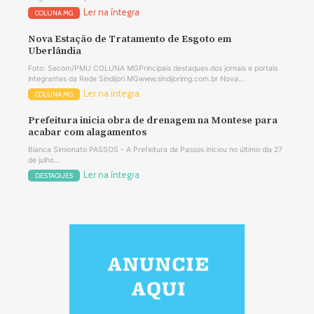
Ler na íntegra
COLUNA MG
Nova Estação de Tratamento de Esgoto em
Uberlândia
Foto: Secom/PMU COLUNA MGPrincipais destaques dos jornais e portais
integrantes da Rede Sindijori MGwww.sindijorimg.com.br Nova...
Ler na íntegra
COLUNA MG
Prefeitura inicia obra de drenagem na Montese para
acabar com alagamentos
Bianca Simionato PASSOS - A Prefeitura de Passos iniciou no último dia 27
de julho...
Ler na íntegra
DESTAQUES