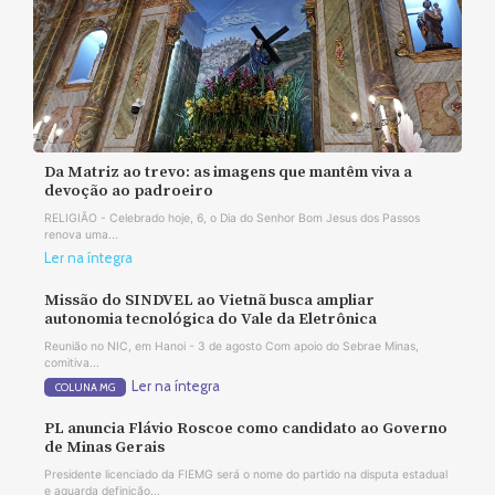
Da Matriz ao trevo: as imagens que mantêm viva a
devoção ao padroeiro
RELIGIÃO - Celebrado hoje, 6, o Dia do Senhor Bom Jesus dos Passos
renova uma...
Ler na íntegra
Missão do SINDVEL ao Vietnã busca ampliar
autonomia tecnológica do Vale da Eletrônica
Reunião no NIC, em Hanoi - 3 de agosto Com apoio do Sebrae Minas,
comitiva...
Ler na íntegra
COLUNA MG
PL anuncia Flávio Roscoe como candidato ao Governo
de Minas Gerais
Presidente licenciado da FIEMG será o nome do partido na disputa estadual
e aguarda definição...