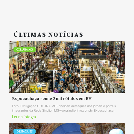
ÚLTIMAS NOTÍCIAS
COLUNA MG
Expocachaça reúne 2 mil rótulos em BH
Foto: Divulgação COLUNA MGPrincipais destaques dos jornais e portais
integrantes da Rede Sindijori MGwww.sindijorimg.com.br Expocachaça...
Ler na íntegra
DESTAQUES