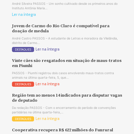
André Silveira PASSOS - Um sonho cultivado desde os primeiros anos do
Instituto Antônia Maria...
Ler na íntegra
Jovem de Carmo do Rio Claro é compatível para
doação de medula
André Castro PASSOS – A estudante de Letras e moradora da Vilelândia,
distrito de Carmo...
Ler na íntegra
DESTAQUES
Vinte cães são resgatados em situação de maus-tratos
em Piumhi
PASSOS - Piumhi registrou dois casos envolvendo maus-tratos contra
animais na última quarta-feira, 5, que...
Ler na íntegra
DESTAQUES
Região tem ao menos 14 indicados para disputar vagas
de deputado
Da redação PASSOS - Com o encerramento do período de convenções
partidárias na última quarta-feira,...
Ler na íntegra
DESTAQUES
Cooperativa recupera R$ 622 milhões do Funrural