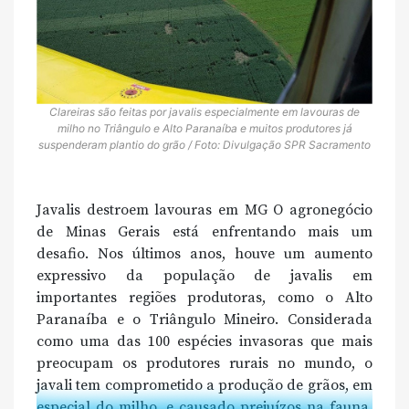
Clareiras são feitas por javalis especialmente em lavouras de
milho no Triângulo e Alto Paranaíba e muitos produtores já
suspenderam plantio do grão / Foto: Divulgação SPR Sacramento
Javalis destroem lavouras em MG O agronegócio
de Minas Gerais está enfrentando mais um
desafio. Nos últimos anos, houve um aumento
expressivo da população de javalis em
importantes regiões produtoras, como o Alto
Paranaíba e o Triângulo Mineiro. Considerada
como uma das 100 espécies invasoras que mais
preocupam os produtores rurais no mundo, o
javali tem comprometido a produção de grãos, em
especial do milho, e causado prejuízos na fauna,