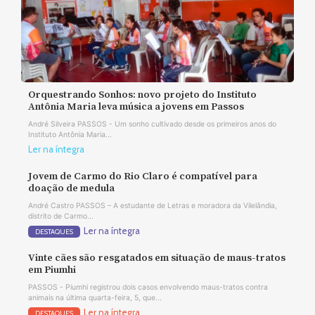
Orquestrando Sonhos: novo projeto do Instituto
Antônia Maria leva música a jovens em Passos
André Silveira PASSOS - Um sonho cultivado desde os primeiros anos do
Instituto Antônia Maria...
Ler na íntegra
Jovem de Carmo do Rio Claro é compatível para
doação de medula
André Castro PASSOS – A estudante de Letras e moradora da Vilelândia,
distrito de Carmo...
Ler na íntegra
DESTAQUES
Vinte cães são resgatados em situação de maus-tratos
em Piumhi
PASSOS - Piumhi registrou dois casos envolvendo maus-tratos contra
animais na última quarta-feira, 5, que...
Ler na íntegra
DESTAQUES