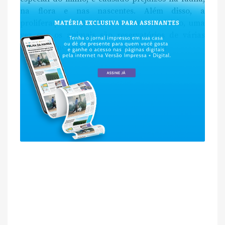
na flora e nas nascentes. Além disso, a
proliferação de javalis é um risco sanitário, uma
vez que os animais são reservatórios de várias
doenças, inclusive da febre aftosa, o […]