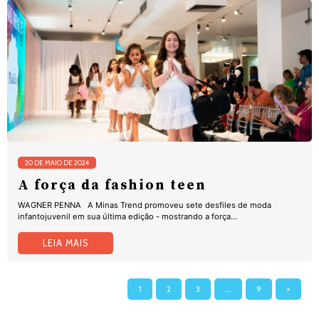
20 DE MAIO DE 2024
A força da fashion teen
WAGNER PENNA A Minas Trend promoveu sete desfiles de moda
infantojuvenil em sua última edição - mostrando a força...
LEIA MAIS
1
2
3
…
9
>