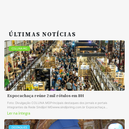
ÚLTIMAS NOTÍCIAS
COLUNA MG
Expocachaça reúne 2 mil rótulos em BH
Foto: Divulgação COLUNA MGPrincipais destaques dos jornais e portais
integrantes da Rede Sindijori MGwww.sindijorimg.com.br Expocachaça...
Ler na íntegra
DESTAQUES