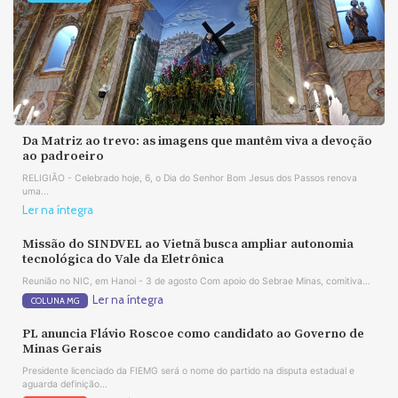
Da Matriz ao trevo: as imagens que mantêm viva a devoção
ao padroeiro
RELIGIÃO - Celebrado hoje, 6, o Dia do Senhor Bom Jesus dos Passos renova
uma...
Ler na íntegra
Missão do SINDVEL ao Vietnã busca ampliar autonomia
tecnológica do Vale da Eletrônica
Reunião no NIC, em Hanoi - 3 de agosto Com apoio do Sebrae Minas, comitiva...
Ler na íntegra
COLUNA MG
PL anuncia Flávio Roscoe como candidato ao Governo de
Minas Gerais
Presidente licenciado da FIEMG será o nome do partido na disputa estadual e
aguarda definição...