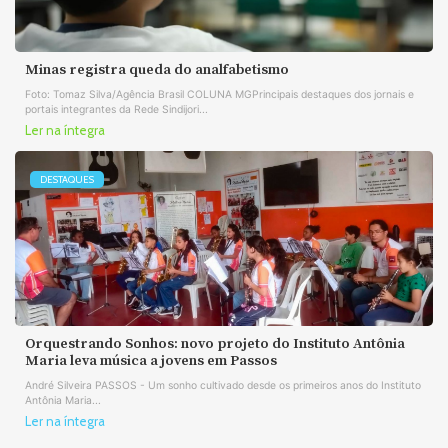
Minas registra queda do analfabetismo
Foto: Tomaz Silva/Agência Brasil COLUNA MGPrincipais destaques dos jornais e
portais integrantes da Rede Sindijori...
Ler na íntegra
DESTAQUES
Orquestrando Sonhos: novo projeto do Instituto Antônia
Maria leva música a jovens em Passos
André Silveira PASSOS - Um sonho cultivado desde os primeiros anos do Instituto
Antônia Maria...
Ler na íntegra