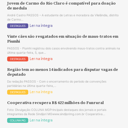
Jovem de Carmo do Rio Claro é compatível para doação
de medula
André Castro PASSOS – A estudante de Letras e moradora da Vilelândia, distrito
de Carmo...
Ler na íntegra
DESTAQUES
Vinte cães são resgatados em situação de maus-tratos em
Piumhi
PASSOS - Piumhi registrou dois casos envolvendo maus-tratos contra animais na
última quarta-feira, 5, que...
Ler na íntegra
DESTAQUES
Região tem ao menos 14 indicados para disputar vagas de
deputado
Da redação PASSOS - Com o encerramento do período de convenções
partidárias na última quarta-feira,...
Ler na íntegra
DESTAQUES
Cooperativa recupera R$ 622 milhões do Funrural
Foto: Divulgação COLUNA MGPrincipais destaques dos jornais e portais
integrantes da Rede Sindijori MGwww.sindijorimg.com.br Cooperativa...
Ler na íntegra
COLUNA MG