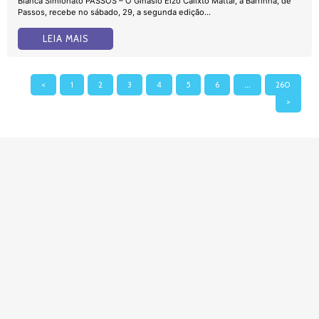
Bianca Simionato PASSOS – O Ginásio Elzo Calixto Mattar, a Barrinha, de
Passos, recebe no sábado, 29, a segunda edição...
LEIA MAIS
<
1
2
3
4
5
6
…
260
>