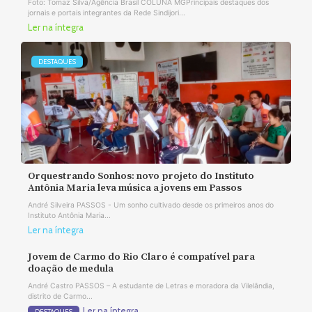
Foto: Tomaz Silva/Agência Brasil COLUNA MGPrincipais destaques dos
jornais e portais integrantes da Rede Sindijori...
Ler na íntegra
DESTAQUES
Orquestrando Sonhos: novo projeto do Instituto
Antônia Maria leva música a jovens em Passos
André Silveira PASSOS - Um sonho cultivado desde os primeiros anos do
Instituto Antônia Maria...
Ler na íntegra
Jovem de Carmo do Rio Claro é compatível para
doação de medula
André Castro PASSOS – A estudante de Letras e moradora da Vilelândia,
distrito de Carmo...
Ler na íntegra
DESTAQUES