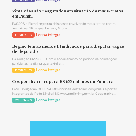
Vinte cães são resgatados em situação de maus-tratos
em Piumhi
PASSOS - Piumhi registrou dois casos envolvendo maus-tratos contra
animais na última quarta-feira, 5, que...
Ler na íntegra
DESTAQUES
Região tem ao menos 14 indicados para disputar vagas
de deputado
Da redação PASSOS - Com o encerramento do período de convenções
partidárias na última quarta-feira,...
Ler na íntegra
DESTAQUES
Cooperativa recupera R$ 622 milhões do Funrural
Foto: Divulgação COLUNA MGPrincipais destaques dos jornais e portais
integrantes da Rede Sindijori MGwww.sindijorimg.com.br Cooperativa...
Ler na íntegra
COLUNA MG