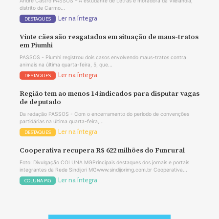
André Castro PASSOS – A estudante de Letras e moradora da Vilelândia,
distrito de Carmo...
Ler na íntegra
DESTAQUES
Vinte cães são resgatados em situação de maus-tratos
em Piumhi
PASSOS - Piumhi registrou dois casos envolvendo maus-tratos contra
animais na última quarta-feira, 5, que...
Ler na íntegra
DESTAQUES
Região tem ao menos 14 indicados para disputar vagas
de deputado
Da redação PASSOS - Com o encerramento do período de convenções
partidárias na última quarta-feira,...
Ler na íntegra
DESTAQUES
Cooperativa recupera R$ 622 milhões do Funrural
Foto: Divulgação COLUNA MGPrincipais destaques dos jornais e portais
integrantes da Rede Sindijori MGwww.sindijorimg.com.br Cooperativa...
Ler na íntegra
COLUNA MG