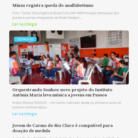
Minas registra queda do analfabetismo
Foto: Tomaz Silva/Agência Brasil COLUNA MGPrincipais destaques dos
jornais e portais integrantes da Rede Sindijori...
Ler na íntegra
DESTAQUES
Orquestrando Sonhos: novo projeto do Instituto
Antônia Maria leva música a jovens em Passos
André Silveira PASSOS - Um sonho cultivado desde os primeiros anos do
Instituto Antônia Maria...
Ler na íntegra
Jovem de Carmo do Rio Claro é compatível para
doação de medula