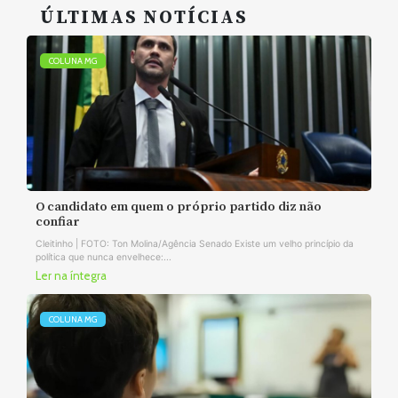
ÚLTIMAS NOTÍCIAS
COLUNA MG
O candidato em quem o próprio partido diz não
confiar
Cleitinho | FOTO: Ton Molina/Agência Senado Existe um velho princípio da
política que nunca envelhece:...
Ler na íntegra
COLUNA MG