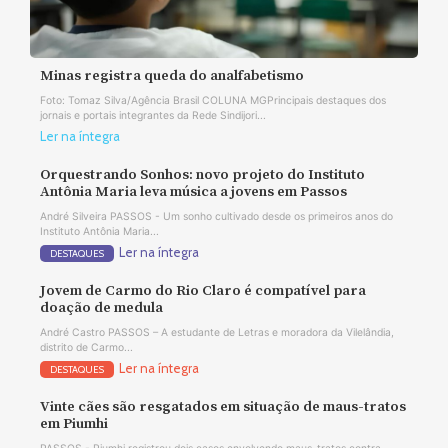
Minas registra queda do analfabetismo
Foto: Tomaz Silva/Agência Brasil COLUNA MGPrincipais destaques dos
jornais e portais integrantes da Rede Sindijori...
Ler na íntegra
Orquestrando Sonhos: novo projeto do Instituto
Antônia Maria leva música a jovens em Passos
André Silveira PASSOS - Um sonho cultivado desde os primeiros anos do
Instituto Antônia Maria...
Ler na íntegra
DESTAQUES
Jovem de Carmo do Rio Claro é compatível para
doação de medula
André Castro PASSOS – A estudante de Letras e moradora da Vilelândia,
distrito de Carmo...
Ler na íntegra
DESTAQUES
Vinte cães são resgatados em situação de maus-tratos
em Piumhi