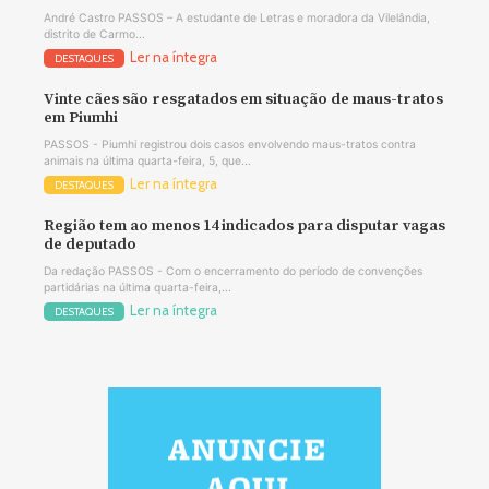
André Castro PASSOS – A estudante de Letras e moradora da Vilelândia,
distrito de Carmo...
Ler na íntegra
DESTAQUES
Vinte cães são resgatados em situação de maus-tratos
em Piumhi
PASSOS - Piumhi registrou dois casos envolvendo maus-tratos contra
animais na última quarta-feira, 5, que...
Ler na íntegra
DESTAQUES
Região tem ao menos 14 indicados para disputar vagas
de deputado
Da redação PASSOS - Com o encerramento do período de convenções
partidárias na última quarta-feira,...
Ler na íntegra
DESTAQUES