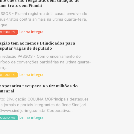
nte cães são resgatados em situação de
aus-tratos em Piumhi
SSOS - Piumhi registrou dois casos envolvendo
us-tratos contra animais na última quarta-feira,
 que...
Ler na íntegra
DESTAQUES
egião tem ao menos 14 indicados para
isputar vagas de deputado
 redação PASSOS - Com o encerramento do
ríodo de convenções partidárias na última quarta-
ira,...
Ler na íntegra
DESTAQUES
ooperativa recupera R$ 622 milhões do
unrural
to: Divulgação COLUNA MGPrincipais destaques
s jornais e portais integrantes da Rede Sindijori
www.sindijorimg.com.br Cooperativa...
Ler na íntegra
COLUNA MG