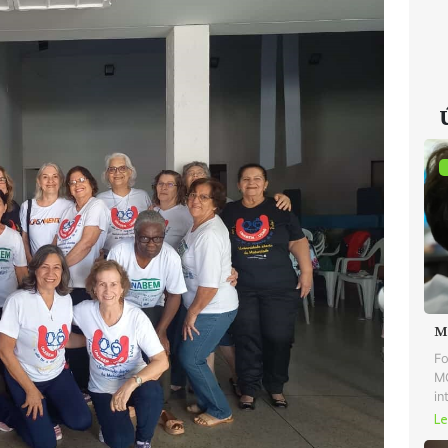
M
Fo
MG
in
Le