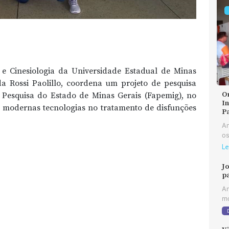
e Cinesiologia da Universidade Estadual de Minas
a Rossi Paolillo, coordena um projeto de pesquisa
O
Pesquisa do Estado de Minas Gerais (Fapemig), no
In
ar modernas tecnologias no tratamento de disfunções
P
An
os
Le
J
p
An
mo