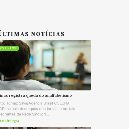
ÚLTIMAS NOTÍCIAS
COLUNA MG
inas registra queda do analfabetismo
to: Tomaz Silva/Agência Brasil COLUNA
Principais destaques dos jornais e portais
tegrantes da Rede Sindijori...
r na íntegra