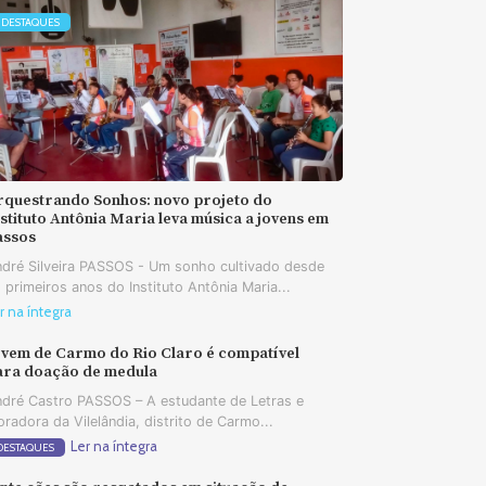
DESTAQUES
rquestrando Sonhos: novo projeto do
stituto Antônia Maria leva música a jovens em
assos
dré Silveira PASSOS - Um sonho cultivado desde
 primeiros anos do Instituto Antônia Maria...
r na íntegra
ovem de Carmo do Rio Claro é compatível
ara doação de medula
dré Castro PASSOS – A estudante de Letras e
radora da Vilelândia, distrito de Carmo...
Ler na íntegra
DESTAQUES