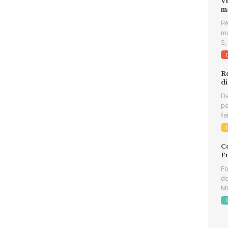
Vi
m
PA
ma
5,
R
d
Da
pe
fe
C
F
Fo
do
MG