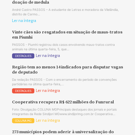
doação de medula
André Castro PASSOS – A estudante de Letras e moradora da Vilelândia,
distrito de Carmo...
Ler na íntegra
Vinte cães são resgatados em situação de maus-tratos
em Piumhi
PASSOS - Piumhi registrou dois casos envolvendo maus-tratos contra
animais na última quarta-feira, 5, que...
Ler na íntegra
DESTAQUES
Região tem ao menos 14 indicados para disputar vagas
de deputado
Da redação PASSOS - Com o encerramento do período de convenções
partidárias na última quarta-feira,...
Ler na íntegra
DESTAQUES
Cooperativa recupera R$ 622 milhões do Funrural
Foto: Divulgação COLUNA MGPrincipais destaques dos jornais e portais
integrantes da Rede Sindijori MGwww.sindijorimg.com.br Cooperativa...
Ler na íntegra
COLUNA MG
273 municípios podem aderir à universalização do