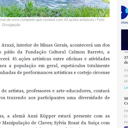
tival de circo completo que contará com 45 ações artísticas / Foto:
Divulgação
m Araxá, interior de Minas Gerais, acontecerá um dos
No pátio da Fundação Cultural Calmon Barreto, a
2
erá 45 ações artísticas entre oficinas e atividades
d
para a população em geral, espetáculos totalmente
As
nhadas de performances artísticas e cortejo circense
co
at
Le
e artistas, professores e arte-educadores, contará
os trazendo aos participantes uma diversidade de
MD
C
PA
idas, a alemã Anni Küpper estará presente com as
Fr
es
de Manipulação de Claves; Sylvia Rosat da Suíça com