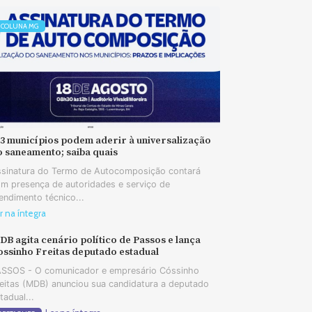
COLUNA MG
73 municípios podem aderir à universalização
o saneamento; saiba quais
sinatura do Termo de Autocomposição contará
m presença de autoridades e serviço de
endimento técnico...
r na íntegra
B agita cenário político de Passos e lança
ossinho Freitas deputado estadual
SSOS - O comunicador e empresário Cóssinho
eitas (MDB) anunciou sua candidatura a deputado
tadual...