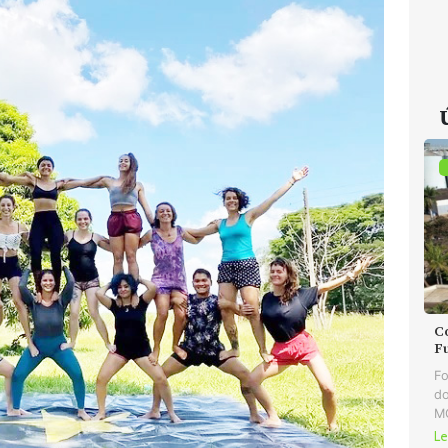
C
F
Fo
do
MG
Le