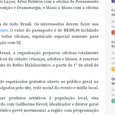
e Laços; Artur Faleiros com a oficina de Pensamento
posição e Dramaturgia; e Mano a Mano com a oficina
C
e
Bi
as de todo Brasil. Os interessados devem fazer sua
ex
o.com
. O valor do passaporte é de R$300,00 incluindo
 todas oficinas, espetáculo especial somente para
Ga
ação com DJ.
Pa
raxá, a organização preparou oficinas totalmente
An
me
cos da cidade: crianças, adultos e idosos. A reservar
en
e do Retiro Malabarístico, a partir de 1º de abril de
Q
de espetáculos gratuitos aberto ao público geral na
q
lgados pelo site, rede social do evento e mídia local.
An
de
nar produtos artísticos à população local, visa
do com Guilherme Faveri, idealizador e diretor geral
arístico prevê movimentar a região com programação