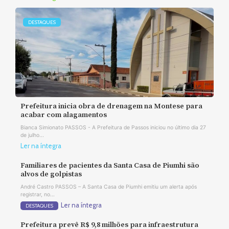
DESTAQUES
Prefeitura inicia obra de drenagem na Montese para
acabar com alagamentos
Bianca Simionato PASSOS - A Prefeitura de Passos iniciou no último dia 27
de julho...
Ler na íntegra
Familiares de pacientes da Santa Casa de Piumhi são
alvos de golpistas
André Castro PASSOS – A Santa Casa de Piumhi emitiu um alerta após
registrar, no...
Ler na íntegra
DESTAQUES
Prefeitura prevê R$ 9,8 milhões para infraestrutura