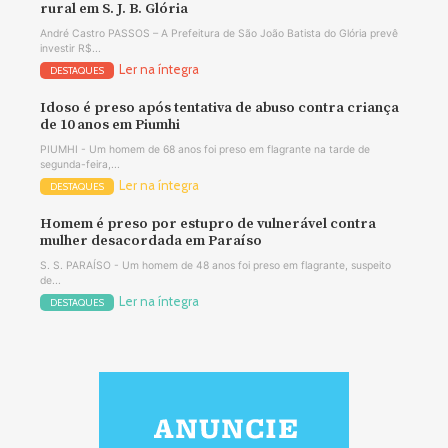
rural em S. J. B. Glória
André Castro PASSOS – A Prefeitura de São João Batista do Glória prevê
investir R$...
Ler na íntegra
DESTAQUES
Idoso é preso após tentativa de abuso contra criança
de 10 anos em Piumhi
PIUMHI - Um homem de 68 anos foi preso em flagrante na tarde de
segunda-feira,...
Ler na íntegra
DESTAQUES
Homem é preso por estupro de vulnerável contra
mulher desacordada em Paraíso
S. S. PARAÍSO - Um homem de 48 anos foi preso em flagrante, suspeito
de...
Ler na íntegra
DESTAQUES