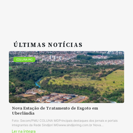
ÚLTIMAS NOTÍCIAS
COLUNA MG
Nova Estação de Tratamento de Esgoto em
Uberlândia
Foto: Secom/PMU COLUNA MGPrincipais destaques dos jornais e portais
integrantes da Rede Sindijori MGwww.sindijorimg.com.br Nova...
Ler na íntegra