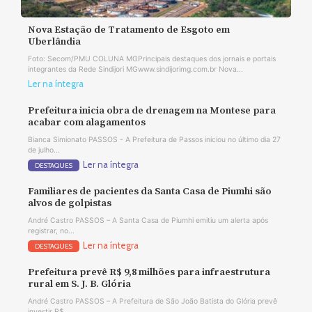
Nova Estação de Tratamento de Esgoto em
Uberlândia
Foto: Secom/PMU COLUNA MGPrincipais destaques dos jornais e portais
integrantes da Rede Sindijori MGwww.sindijorimg.com.br Nova...
Ler na íntegra
Prefeitura inicia obra de drenagem na Montese para
acabar com alagamentos
Bianca Simionato PASSOS - A Prefeitura de Passos iniciou no último dia 27
de julho...
Ler na íntegra
DESTAQUES
Familiares de pacientes da Santa Casa de Piumhi são
alvos de golpistas
André Castro PASSOS – A Santa Casa de Piumhi emitiu um alerta após
registrar, no...
Ler na íntegra
DESTAQUES
Prefeitura prevê R$ 9,8 milhões para infraestrutura
rural em S. J. B. Glória
André Castro PASSOS – A Prefeitura de São João Batista do Glória prevê
investir R$...