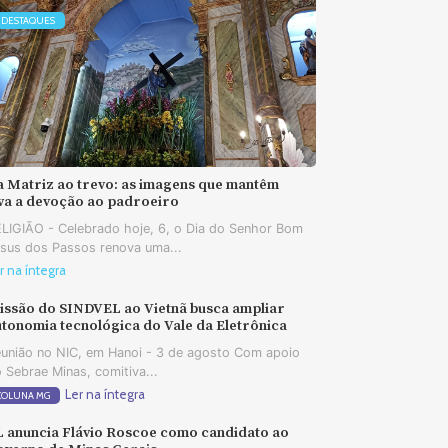
DESTAQUES
a Matriz ao trevo: as imagens que mantêm
iva a devoção ao padroeiro
LIGIÃO - Celebrado hoje, 6, o Dia do Senhor Bom
sus dos Passos renova uma...
r na íntegra
issão do SINDVEL ao Vietnã busca ampliar
tonomia tecnológica do Vale da Eletrônica
união no NIC, em Hanoi - 3 de agosto Com apoio
 Sebrae Minas, comitiva...
Ler na íntegra
COLUNA MG
L anuncia Flávio Roscoe como candidato ao