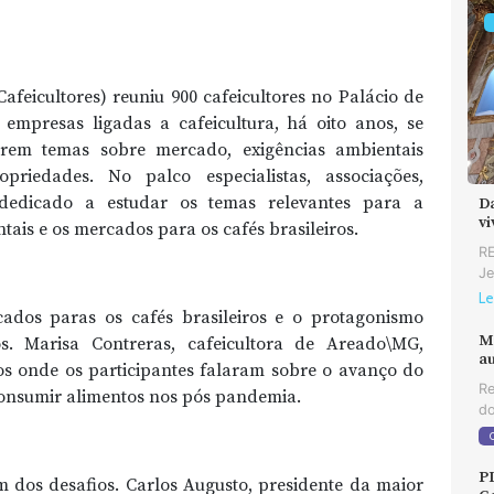
afeicultores) reuniu 900 cafeicultores no Palácio de
 empresas ligadas a cafeicultura, há oito anos, se
rem temas sobre mercado, exigências ambientais
priedades. No palco especialistas, associações,
dedicado a estudar os temas relevantes para a
D
v
tais e os mercados para os cafés brasileiros.
RE
Je
Le
ados paras os cafés brasileiros e o protagonismo
M
s. Marisa Contreras, cafeicultora de Areado\MG,
au
s onde os participantes falaram sobre o avanço do
Re
consumir alimentos nos pós pandemia.
do
P
m dos desafios. Carlos Augusto, presidente da maior