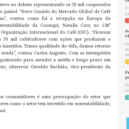
G
steve no debate representando os 20 mil cooperados
Pr
o painel “Novo Cenário do Mercado Global de Café
pa
s”, contou como foi a recepção na Europa da
stentabilidade da Cooxupé, Natalia Carr, no 138º
N
 Organização Internacional do Café (OIC). “Ficaram
U
s 20 mil cafeicultores com ações que produzem e
F
inseridos. Temos qualidade de vida, damos retorno
do
renda”, contou Carlos Augusto. Com as intempéries
MG
organizando para atender a médio e longo prazo um
te, observou Osvaldo Bachião, vice-presidente da
P
p
Bi
in
os consumidores é uma preocupação do setor que
res como o setor tem investido em sustentabilidade,
ul.