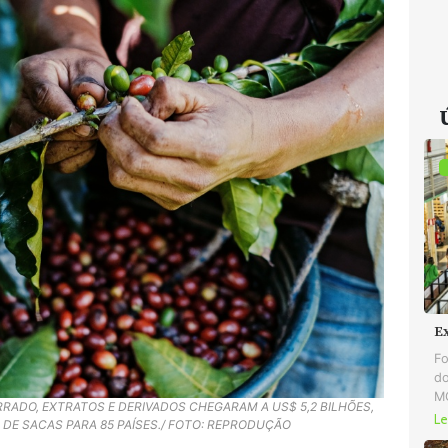
E
Fo
do
MG
RADO, EXTRATOS E DERIVADOS CHEGARAM A US$ 5,2 BILHÕES,
Le
 DE SACAS PARA 85 PAÍSES./ FOTO: REPRODUÇÃO