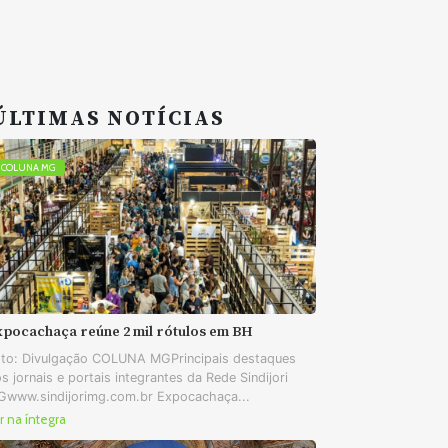
ÚLTIMAS NOTÍCIAS
COLUNA MG
xpocachaça reúne 2 mil rótulos em BH
to: Divulgação COLUNA MGPrincipais destaques
s jornais e portais integrantes da Rede Sindijori
www.sindijorimg.com.br Expocachaça...
r na íntegra