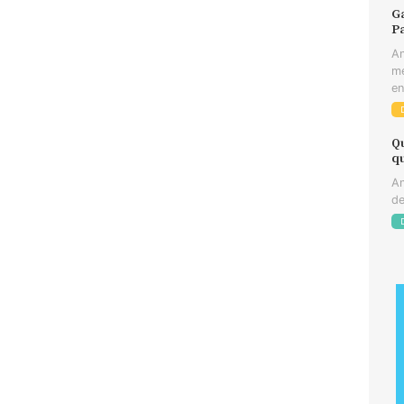
Ga
Pa
An
me
en
Q
q
An
de