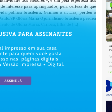
ntatividade dos eleitores –, e sim pela esperteza nos
 de interesse para apaniguados, pela certeza de que
vida política brasileira. Ganhou o sr. Lira, perdeu o
aulo/SP Glória Maria O jornalismo brasileiro perdeu
ento de Glória Maria. Carioca, filha de […]
C
F
Fo
do
MG
Le