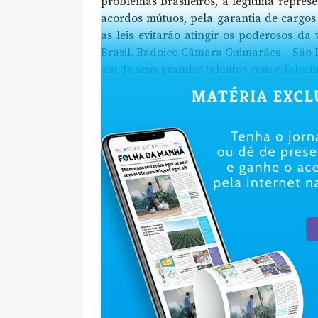
problemas brasileiros, a legítima represe
acordos mútuos, pela garantia de cargos
as leis evitarão atingir os poderosos da 
Brasil. Radoico Câmara Guimarães – São P
um de seus grandes talentos com o falecim