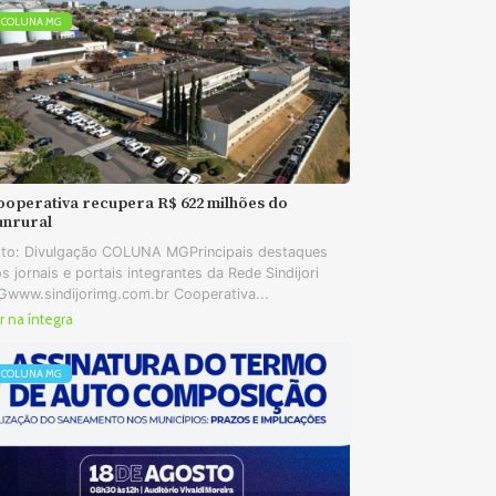
COLUNA MG
ooperativa recupera R$ 622 milhões do
unrural
to: Divulgação COLUNA MGPrincipais destaques
s jornais e portais integrantes da Rede Sindijori
www.sindijorimg.com.br Cooperativa...
r na íntegra
COLUNA MG