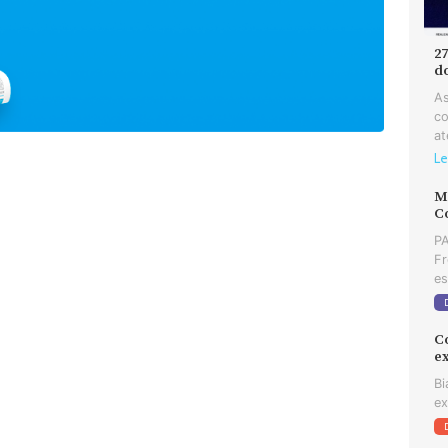
2
d
As
co
at
Le
MD
C
PA
Fr
es
C
e
Bi
ex