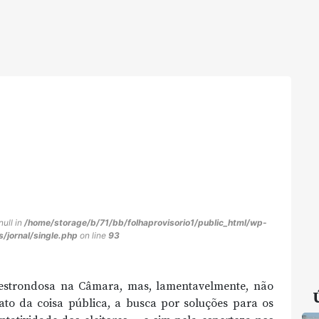
null in
/home/storage/b/71/bb/folhaprovisorio1/public_html/wp-
/jornal/single.php
on line
93
a estrondosa na Câmara, mas, lamentavelmente, não
rato da coisa pública, a busca por soluções para os