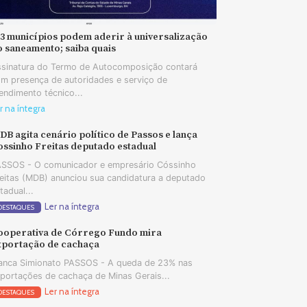
73 municípios podem aderir à universalização
o saneamento; saiba quais
sinatura do Termo de Autocomposição contará
m presença de autoridades e serviço de
endimento técnico...
r na íntegra
B agita cenário político de Passos e lança
ossinho Freitas deputado estadual
SSOS - O comunicador e empresário Cóssinho
eitas (MDB) anunciou sua candidatura a deputado
tadual...
Ler na íntegra
DESTAQUES
ooperativa de Córrego Fundo mira
xportação de cachaça
anca Simionato PASSOS - A queda de 23% nas
portações de cachaça de Minas Gerais...
Ler na íntegra
DESTAQUES