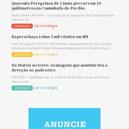
Quarenta Peregrinos de Cássia percorrem 24
quilômetros na Caminhada do Perdão
André Silveira PASSOS - Um grupo de 40 peregrinos de Cássia enfrentou
cerca de 24...
Ler na íntegra
DESTAQUES
Expocachaça reúne 2 mil rótulos em BH
Foto: Divulgação COLUNA MGPrincipais destaques dos jornais e portais
integrantes da Rede Sindijori MGwww.sindijorimg.com.br Expocachaça...
Ler na íntegra
COLUNA MG
Da Matriz ao trevo: as imagens que mantêm viva a
devoção ao padroeiro
RELIGIÃO - Celebrado hoje, 6, o Dia do Senhor Bom Jesus dos Passos
renova uma...
Ler na íntegra
DESTAQUES