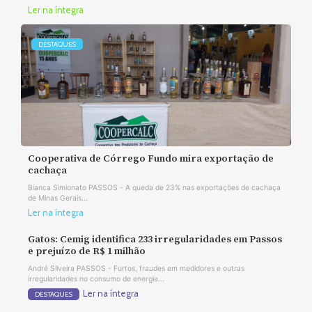
Ler na íntegra
DESTAQUES
Cooperativa de Córrego Fundo mira exportação de
cachaça
Bianca Simionato PASSOS - A queda de 23% nas exportações de cachaça
de Minas Gerais...
Ler na íntegra
Gatos: Cemig identifica 233 irregularidades em Passos
e prejuízo de R$ 1 milhão
André Silveira PASSOS - Furtos, fraudes em medidores e outras
irregularidades no consumo de energia...
Ler na íntegra
DESTAQUES