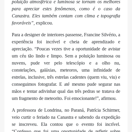
poluição atmosférica e luminosa se tornam os melhores
para apreciar estes fenômenos, como é o caso da
Canastra. Eles também contam com clima e topografia
favoráveis”,
explicou.
Para a designer de interiores passense, Francine Silvério, a
experiência foi incrível e cheia de aprendizado e
apreciação. “Poucas vezes tive a oportunidade de avistar
um céu tão lindo e limpo. Sem a poluição luminosa ou
nuvens, pude ver pelo telescópio e a olho nu,
constelações, galáxias, meteoros, uma infinidade de
estrelas, inclusive, três estrelas cadentes (quem viu, viu) e
conseguimos fotografar. E até mesmo pude segurar nas
mãos e tentar adivinhar qual das três pedras se tratava de
um fragmento de meteorito. Foi emocionante!”, afirmou.
A professora de Londrina, no Paraná, Patrícia Schirmer,
veio curtir o feriado na Canastra e sabendo da expedição
se inscreveu. Ela contou que o evento foi incrível.
“Confesso que foi uma oportunidade de refletir sobre