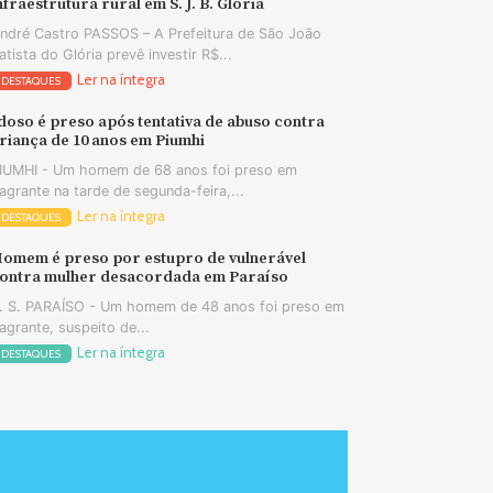
nfraestrutura rural em S. J. B. Glória
ndré Castro PASSOS – A Prefeitura de São João
atista do Glória prevê investir R$...
Ler na íntegra
DESTAQUES
doso é preso após tentativa de abuso contra
riança de 10 anos em Piumhi
IUMHI - Um homem de 68 anos foi preso em
lagrante na tarde de segunda-feira,...
Ler na íntegra
DESTAQUES
omem é preso por estupro de vulnerável
ontra mulher desacordada em Paraíso
. S. PARAÍSO - Um homem de 48 anos foi preso em
lagrante, suspeito de...
Ler na íntegra
DESTAQUES