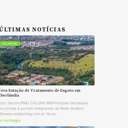
ÚLTIMAS NOTÍCIAS
COLUNA MG
ova Estação de Tratamento de Esgoto em
berlândia
oto: Secom/PMU COLUNA MGPrincipais destaques
os jornais e portais integrantes da Rede Sindijori
Gwww.sindijorimg.com.br Nova...
er na íntegra