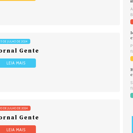
i
A
B
I
c
25 DE JULHO DE 2024
P
ornal Gente
f
LEIA MAIS
H
c
S
f
20 DE JULHO DE 2024
ornal Gente
LEIA MAIS