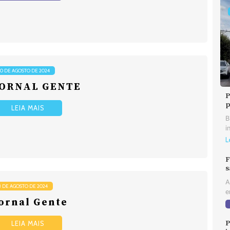
10 DE AGOSTO DE 2024
JORNAL GENTE
P
p
LEIA MAIS
B
i
L
F
s
A
3 DE AGOSTO DE 2024
e
ornal Gente
P
LEIA MAIS