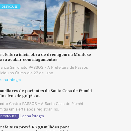
DESTAQUES
refeitura inicia obra de drenagem na Montese
ara acabar com alagamentos
ianca Simionato PASSOS - A Prefeitura de Passos
niciou no último dia 27 de julho...
er na íntegra
amiliares de pacientes da Santa Casa de Piumhi
ão alvos de golpistas
ndré Castro PASSOS – A Santa Casa de Piumhi
mitiu um alerta após registrar, no...
Ler na íntegra
DESTAQUES
refeitura prevê R$ 9,8 milhões para