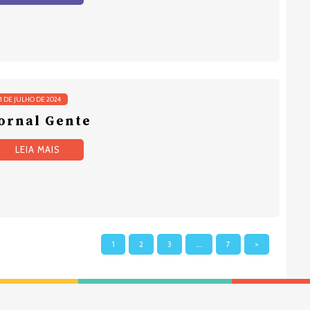
11 DE JULHO DE 2024
ornal Gente
LEIA MAIS
1
2
3
…
7
>